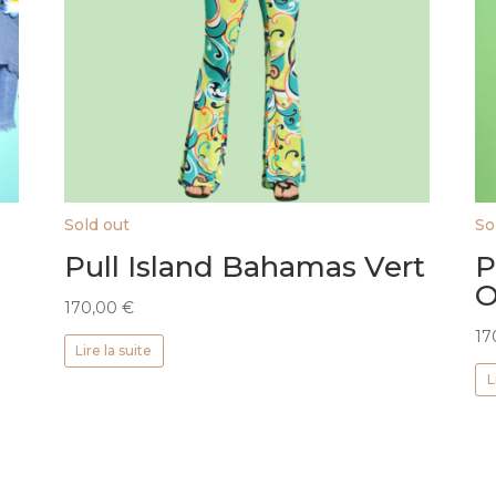
Sold out
So
Pull Island Bahamas Vert
P
O
170,00
€
17
Lire la suite
L