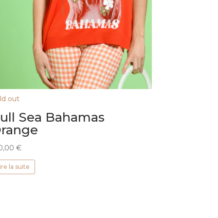
ld out
ull Sea Bahamas
range
0,00
€
ire la suite