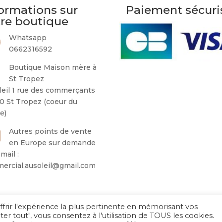
ormations sur
Paiement sécuri
tre boutique
Whatsapp
0662316592
Boutique Maison mère à
St Tropez
leil 1 rue des commerçants
0 St Tropez (coeur du
ge)
Autres points de vente
en Europe sur demande
mail :
ercial.ausoleil@gmail.com
ffrir l'expérience la plus pertinente en mémorisant vos
Au Soleil de Saint Tropez 2026
– Tous droits réservés
ter tout", vous consentez à l'utilisation de TOUS les cookies.