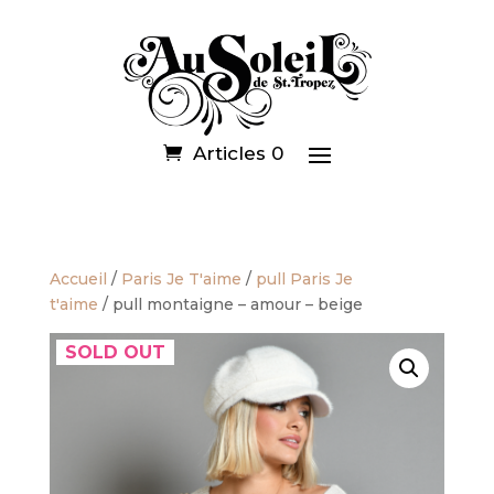
Articles 0
Accueil
/
Paris Je T'aime
/
pull Paris Je
t'aime
/ pull montaigne – amour – beige
SOLD OUT