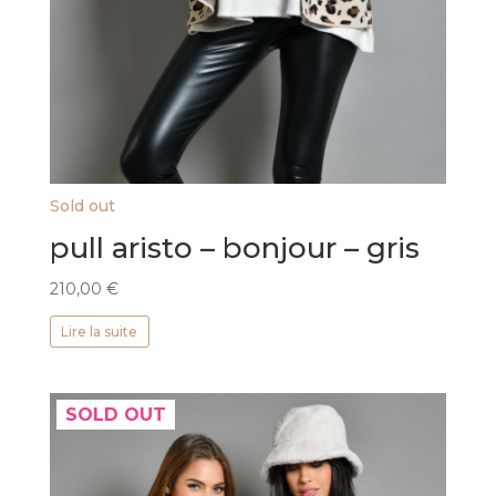
Sold out
pull aristo – bonjour – gris
210,00
€
Lire la suite
SOLD OUT