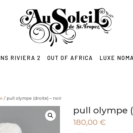
NS RIVIERA 2
OUT OF AFRICA
LUXE NOM
me
/ pull olympe (droite) – noir
pull olympe (
180,00
€