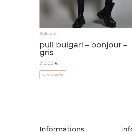
Sold out
pull bulgari – bonjour –
gris
210,00
€
Lire la suite
Informations
Inf