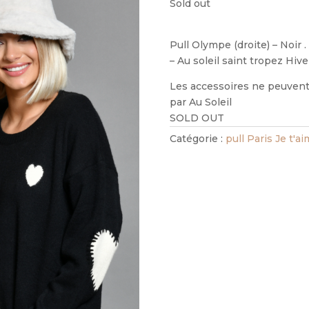
Sold out
Pull Olympe (droite) – Noir 
– Au soleil saint tropez Hiv
Les accessoires ne peuvent 
par Au Soleil
SOLD OUT
Catégorie :
pull Paris Je t'a