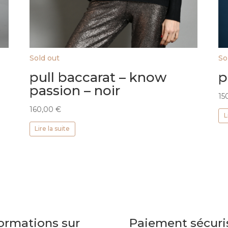
Sold out
So
pull baccarat – know
p
passion – noir
15
160,00
€
L
Lire la suite
ormations sur
Paiement sécuri