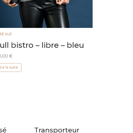
ld out
ull bistro – libre – bleu
0,00
€
ire la suite
sé
Transporteur