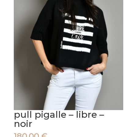
pull pigalle – libre –
noir
180,00
€