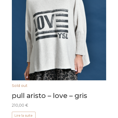
Sold out
pull aristo – love – gris
210,00
€
Lire la suite