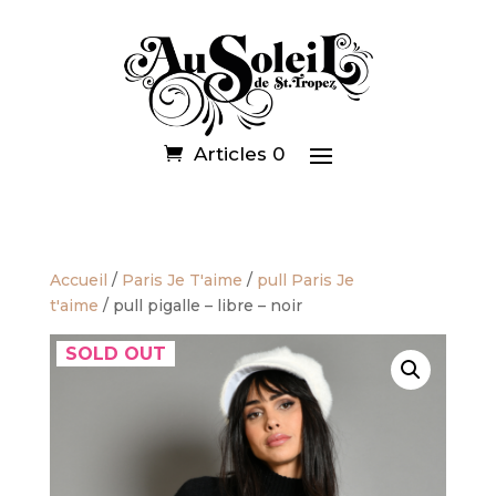
Articles 0
Accueil
/
Paris Je T'aime
/
pull Paris Je
t'aime
/ pull pigalle – libre – noir
SOLD OUT