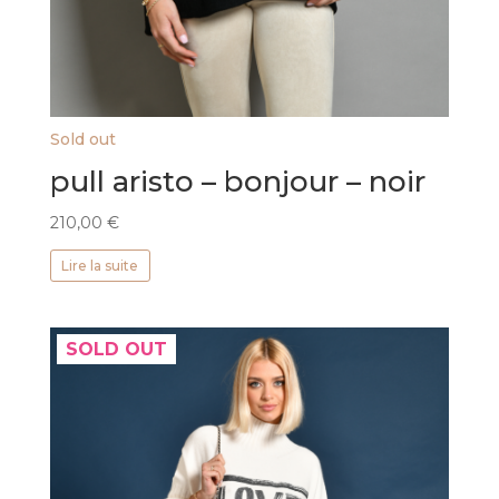
Sold out
pull aristo – bonjour – noir
210,00
€
Lire la suite
SOLD OUT