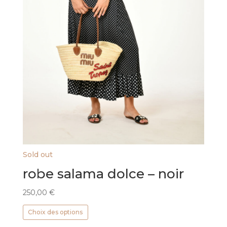
Sold out
robe salama dolce – noir
250,00
€
Ce
Choix des options
produit