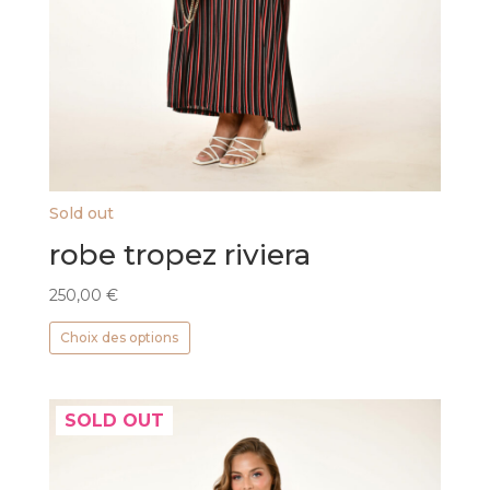
Sold out
robe tropez riviera
250,00
€
Ce
Choix des options
produit
a
plusieurs
SOLD OUT
variations.
Les
options