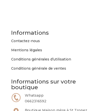
a
plusieurs
variations.
Les
options
peuvent
Informations
être
choisies
Contactez-nous
sur
Mentions légales
la
page
Conditions générales d’utilisation
du
Conditions générale de ventes
produit
Informations sur votre
boutique
Whatsapp
0662316592
Boutique Maison mère à St Tropez