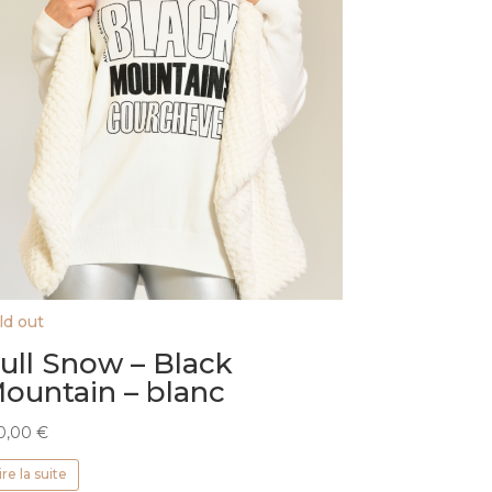
ld out
ull Snow – Black
ountain – blanc
0,00
€
ire la suite