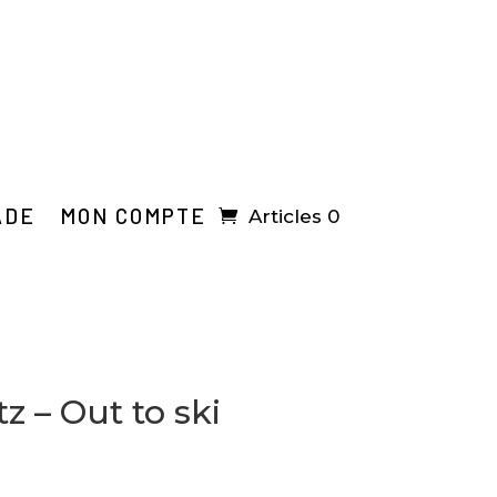
ADE
MON COMPTE
Articles 0
tz – Out to ski