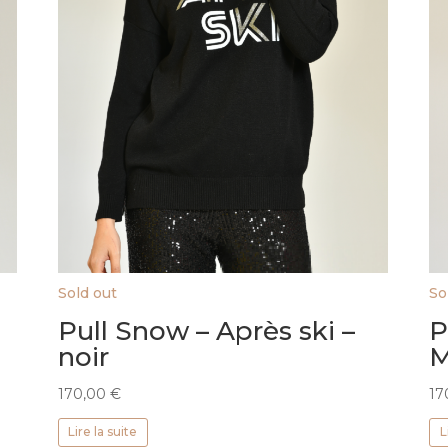
Sold out
So
Pull Snow – Après ski –
P
noir
M
170,00
€
17
Lire la suite
L