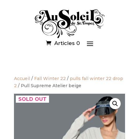
Articles 0
Accueil
/
Fall Winter 22
/
pulls fall winter 22 drop
2
/ Pull Supreme Atelier beige
SOLD OUT