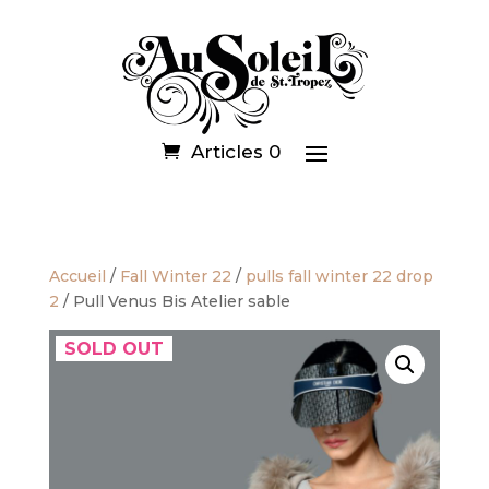
Articles 0
Accueil
/
Fall Winter 22
/
pulls fall winter 22 drop
2
/ Pull Venus Bis Atelier sable
SOLD OUT