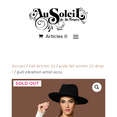
Articles 0
Accueil
/
Fall Winter 22
/
pulls fall winter 22 drop
1
/ pull vibration artist ecru
SOLD OUT