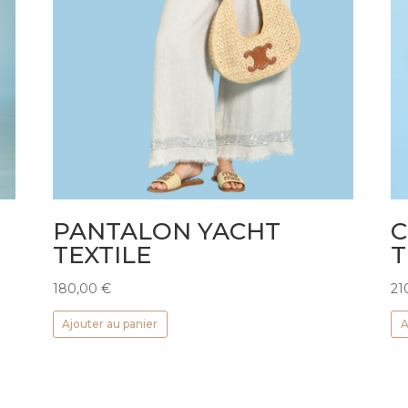
PANTALON YACHT
C
TEXTILE
T
180,00
€
21
Ajouter au panier
A