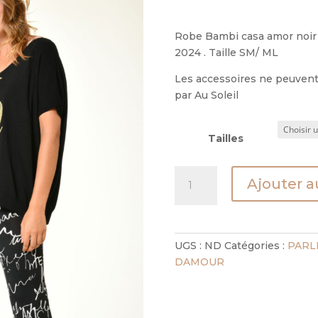
Robe Bambi casa amor noir 
2024 . Taille SM/ ML
Les accessoires ne peuvent 
par Au Soleil
Tailles
quantité
Ajouter a
de
robe
bambi
casa
UGS :
ND
Catégories :
PARL
amor
DAMOUR