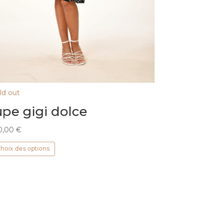
ld out
upe gigi dolce
0,00
€
Ce
hoix des options
produit
a
plusieurs
variations.
Les
options
peuvent