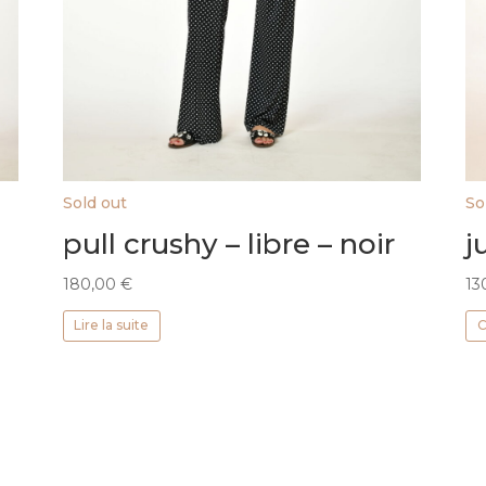
Sold out
So
pull crushy – libre – noir
j
180,00
€
13
Lire la suite
C