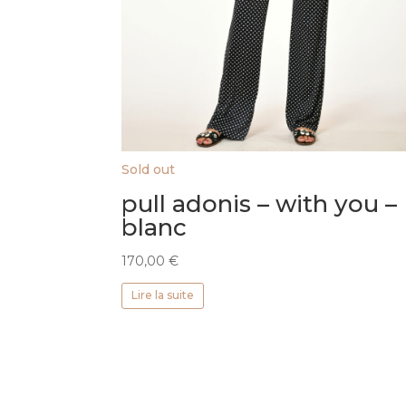
Sold out
pull adonis – with you –
blanc
170,00
€
Lire la suite