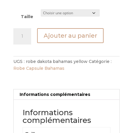
Taille
quantité
Ajouter au panier
de
Robe
Dakota
Bahamas
UGS :
robe dakota bahamas yellow
Catégorie :
Yellow
Robe Capsule Bahamas
Informations complémentaires
Informations
complémentaires