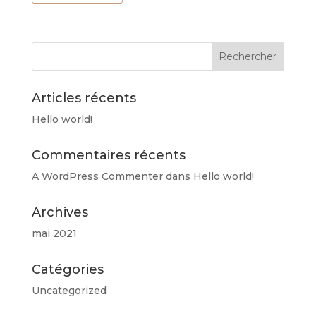
a
plusieurs
variations.
Les
options
peuvent
Articles récents
être
Hello world!
choisies
sur
Commentaires récents
la
page
A WordPress Commenter
dans
Hello world!
du
produit
Archives
mai 2021
Catégories
Uncategorized