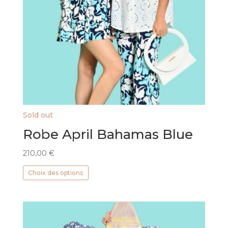
Sold out
Robe April Bahamas Blue
210,00
€
Ce
Choix des options
produit
a
plusieurs
variations.
Les