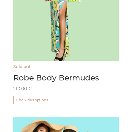
Sold out
Robe Body Bermudes
210,00
€
Ce
Choix des options
produit
a
plusieurs
variations.
Les