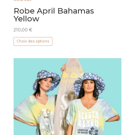
Robe April Bahamas
Yellow
210,00
€
Ce
Choix des options
produit
a
plusieurs
variations.
Les
options
peuvent
être
choisies
sur
la
page
du
produit