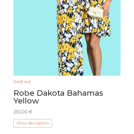
Sold out
Robe Dakota Bahamas
Yellow
250,00
€
Ce
Choix des options
produit
a