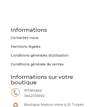
plusieurs
variations.
Les
options
peuvent
Informations
être
choisies
Contactez-nous
sur
Mentions légales
la
page
Conditions générales d’utilisation
du
Conditions générale de ventes
produit
Informations sur votre
boutique
Whatsapp
0662316592
Boutique Maison mère à St Tropez