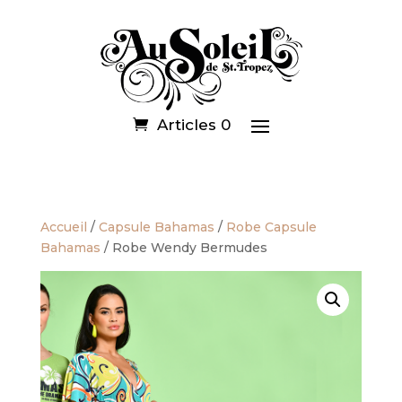
Articles 0
Accueil
/
Capsule Bahamas
/
Robe Capsule
Bahamas
/ Robe Wendy Bermudes