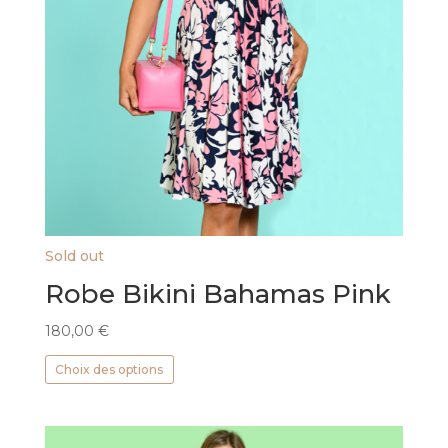
Sold out
Robe Bikini Bahamas Pink
180,00
€
Ce
Choix des options
produit
a
plusieurs
variations.