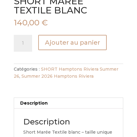
SHORT MAREE
TEXTILE BLANC
140,00
€
quantité
Ajouter au panier
de
SHORT
MAREE
TEXTILE
Catégories :
SHORT Hamptons Riviera Summer
BLANC
26
,
Summer 2026 Hamptons Riviera
Description
Description
Short Marée Textile blanc – taille unique