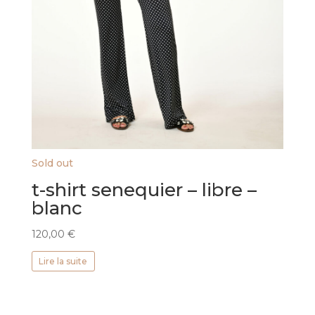
Sold out
t-shirt senequier – libre –
blanc
120,00
€
Lire la suite