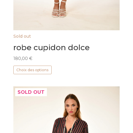
Sold out
robe cupidon dolce
180,00
€
Ce
Choix des options
produit
a
plusieurs
SOLD OUT
variations.
Les
options
peuvent
être
choisies