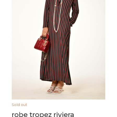
sur
la
page
du
produit
Sold out
robe tropez riviera