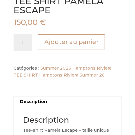
TEE SHIRT PAMELA
ESCAPE
150,00
€
quantité
Ajouter au panier
de
TEE
SHIRT
PAMELA
Catégories :
Summer 2026 Hamptons Riviera
,
ESCAPE
TEE SHIRT Hamptons Riviera Summer 26
Description
Description
Tee-shirt Pamela Escape – taille unique