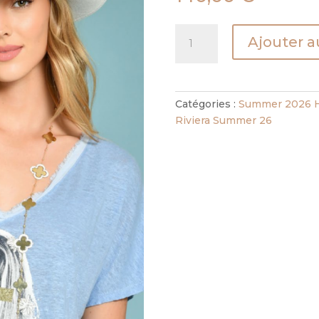
quantité
Ajouter a
de
TEE
SHIRT
PONCHE
Catégories :
Summer 2026 H
NUE
Riviera Summer 26
AU
SOLEIL