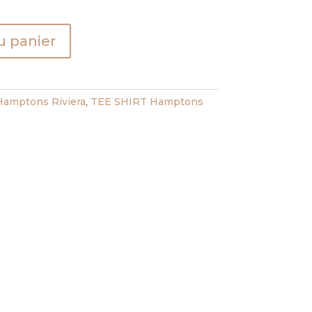
u panier
amptons Riviera
,
TEE SHIRT Hamptons