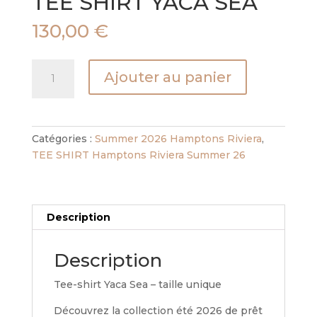
TEE SHIRT YACA SEA
130,00
€
quantité
Ajouter au panier
de
TEE
SHIRT
YACA
Catégories :
Summer 2026 Hamptons Riviera
,
SEA
TEE SHIRT Hamptons Riviera Summer 26
Description
Description
Tee-shirt Yaca Sea – taille unique
Découvrez la collection été 2026 de prêt