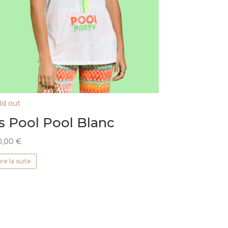
ld out
s Pool Pool Blanc
0,00
€
ire la suite