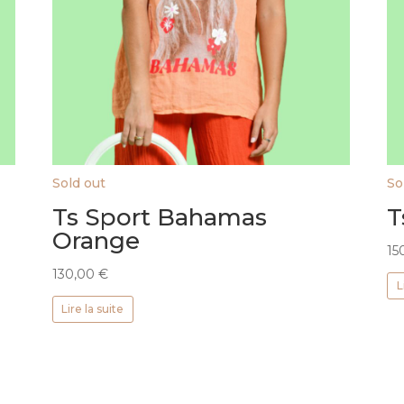
Sold out
So
Ts Sport Bahamas
T
Orange
15
130,00
€
L
Lire la suite