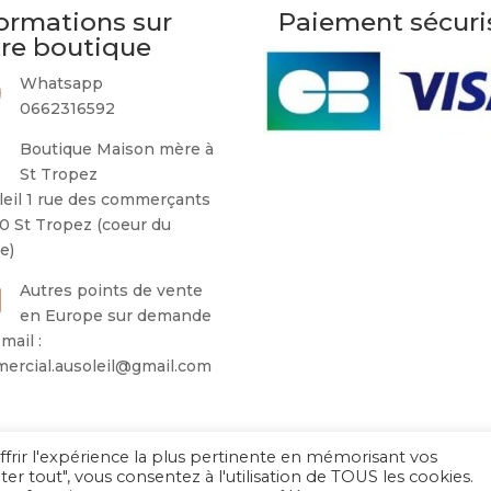
ormations sur
Paiement sécuri
tre boutique
Whatsapp
0662316592
Boutique Maison mère à
St Tropez
leil 1 rue des commerçants
0 St Tropez (coeur du
ge)
Autres points de vente
en Europe sur demande
mail :
ercial.ausoleil@gmail.com
ffrir l'expérience la plus pertinente en mémorisant vos
Au Soleil de Saint Tropez 2026
– Tous droits réservés
ter tout", vous consentez à l'utilisation de TOUS les cookies.