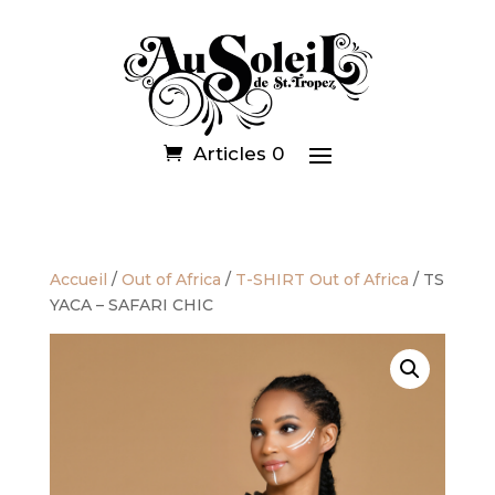
Articles 0
Accueil
/
Out of Africa
/
T-SHIRT Out of Africa
/ TS
YACA – SAFARI CHIC