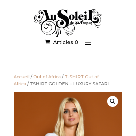
Articles 0
Accueil
/
Out of Africa
/
T-SHIRT Out of
Africa
/ TSHIRT GOLDEN – LUXURY SAFARI