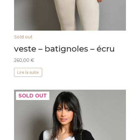
Sold out
veste – batignoles – écru
260,00
€
Lire la suite
SOLD OUT