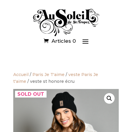
Articles 0
Accueil
/
Paris Je T'aime
/
veste Paris Je
t'aime
/ veste st honore écru
SOLD OUT