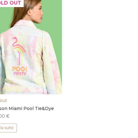
OLD OUT
 out
son Miami Pool Tie&Dye
,00
€
 la suite