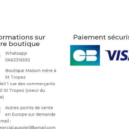
ormations sur
Paiement sécuri
tre boutique
Whatsapp
0662316592
Boutique Maison mère à
St Tropez
leil 1 rue des commerçants
0 St Tropez (coeur du
ge)
Autres points de vente
en Europe sur demande
mail :
ercial.ausoleil@gmail.com