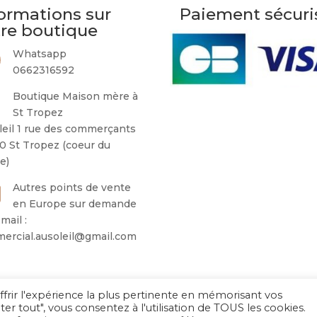
ormations sur
Paiement sécuri
tre boutique
Whatsapp
0662316592
Boutique Maison mère à
St Tropez
leil 1 rue des commerçants
0 St Tropez (coeur du
ge)
Autres points de vente
en Europe sur demande
mail :
ercial.ausoleil@gmail.com
ffrir l'expérience la plus pertinente en mémorisant vos
Au Soleil de Saint Tropez 2026
– Tous droits réservés
ter tout", vous consentez à l'utilisation de TOUS les cookies.