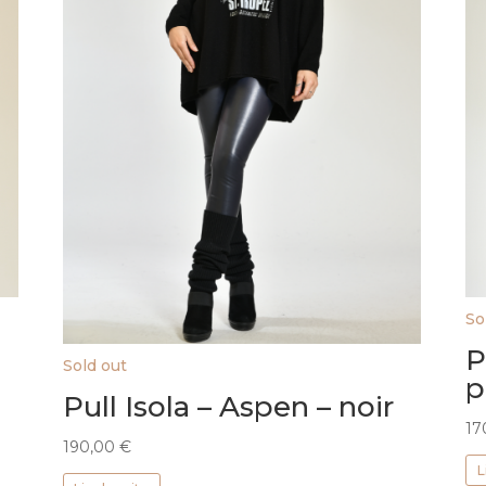
So
P
Sold out
p
Pull Isola – Aspen – noir
17
190,00
€
L