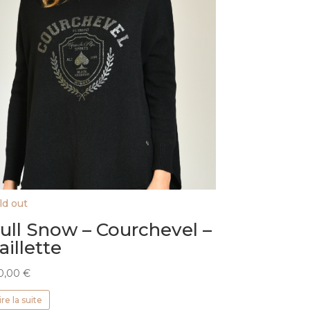
ld out
ull Snow – Courchevel –
aillette
0,00
€
ire la suite