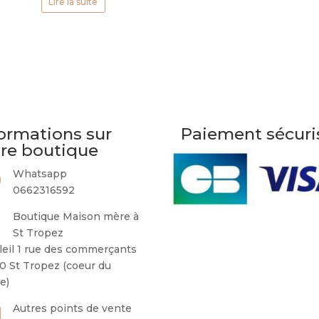
Lire la suite
ormations sur
Paiement sécuri
tre boutique
Whatsapp
0662316592
Boutique Maison mère à
St Tropez
leil 1 rue des commerçants
0 St Tropez (coeur du
ge)
Autres points de vente