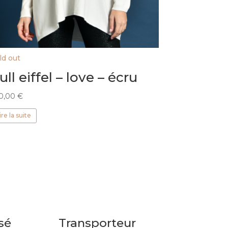
ld out
ull eiffel – love – écru
0,00
€
ire la suite
sé
Transporteur