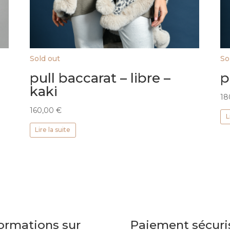
Sold out
So
pull baccarat – libre –
p
kaki
18
160,00
€
L
Lire la suite
ormations sur
Paiement sécuri