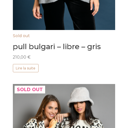
Sold out
pull bulgari – libre – gris
210,00
€
Lire la suite
SOLD OUT