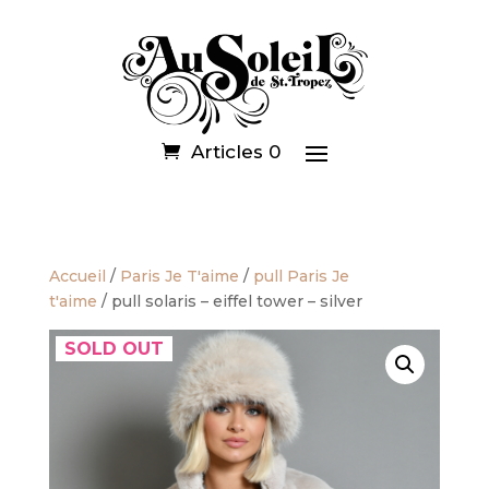
Articles 0
Accueil
/
Paris Je T'aime
/
pull Paris Je
t'aime
/ pull solaris – eiffel tower – silver
SOLD OUT