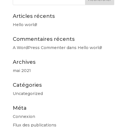
Les
options
peuvent
Articles récents
être
Hello world!
choisies
sur
Commentaires récents
la
page
A WordPress Commenter
dans
Hello world!
du
produit
Archives
mai 2021
Catégories
Uncategorized
Méta
Connexion
Flux des publications