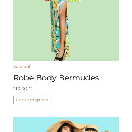
Sold out
Robe Body Bermudes
210,00
€
Ce
Choix des options
produit
a
plusieurs
variations.
Les