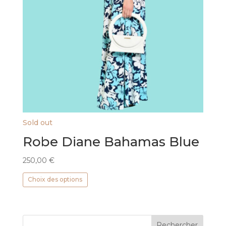
Sold out
Robe Diane Bahamas Blue
250,00
€
Ce
Choix des options
produit
a
plusieurs
variations.