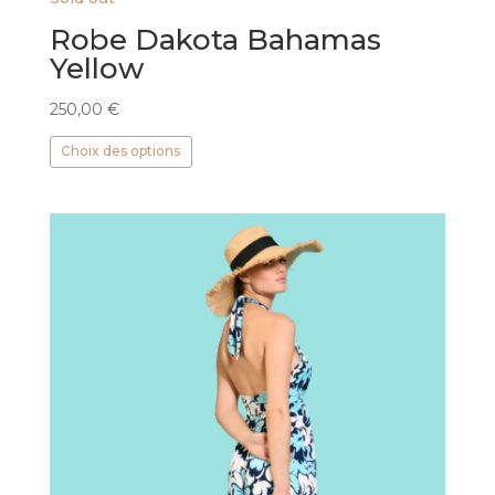
Robe Dakota Bahamas
Yellow
250,00
€
Ce
Choix des options
produit
a
plusieurs
variations.
Les
options
peuvent
être
choisies
sur
la
page
du
produit