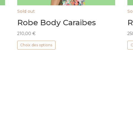
Sold out
So
Robe Body Caraibes
R
210,00
€
25
Ce
Choix des options
C
produit
a
plusieurs
variations.
Les
options
peuvent
être
choisies
sur
la
page
du