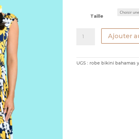
Taille
quantité
Ajouter a
de
Robe
Bikini
Bahamas
UGS :
robe bikini bahamas 
Yellow