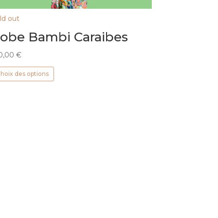
ld out
obe Bambi Caraibes
0,00
€
Ce
hoix des options
produit
a
plusieurs
variations.
Les
options
peuvent
être
choisies
sur
la
page
du