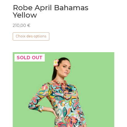
Robe April Bahamas
Yellow
210,00
€
Ce
Choix des options
produit
a
plusieurs
SOLD OUT
variations.
Les
options
peuvent
être
choisies
sur
la
page
du
produit