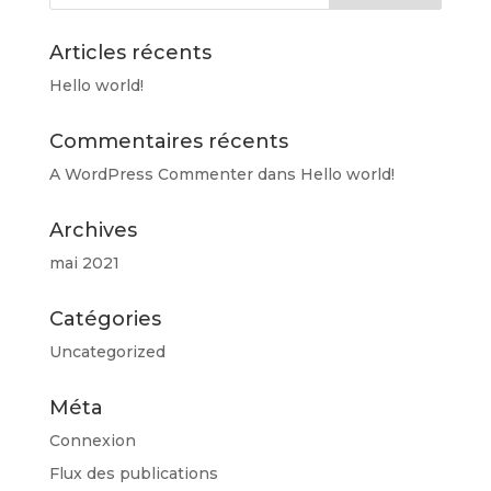
options
peuvent
Articles récents
être
Hello world!
choisies
sur
Commentaires récents
la
page
A WordPress Commenter
dans
Hello world!
du
produit
Archives
mai 2021
Catégories
Uncategorized
Méta
Connexion
Flux des publications