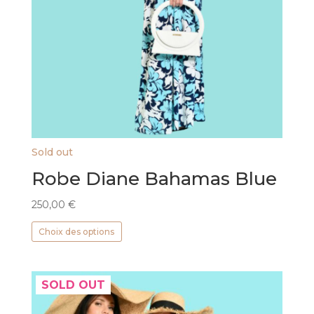
Sold out
Robe Diane Bahamas Blue
250,00
€
Ce
Choix des options
produit
a
plusieurs
SOLD OUT
variations.
Les