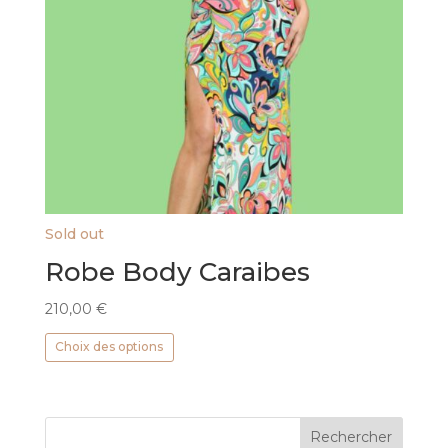
Sold out
Robe Body Caraibes
210,00
€
Ce
Choix des options
produit
a
plusieurs
variations.
Les