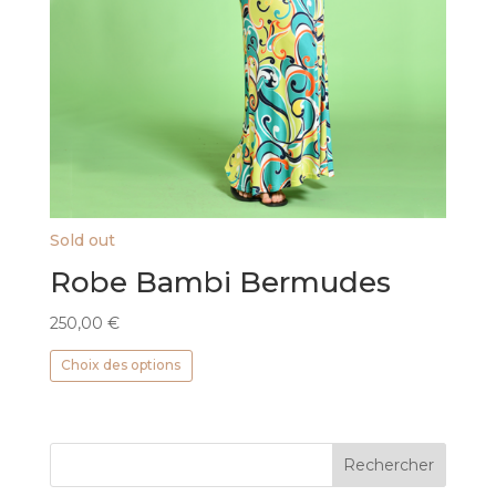
Sold out
Robe Bambi Bermudes
250,00
€
Ce
Choix des options
produit
a
plusieurs
variations.
Les