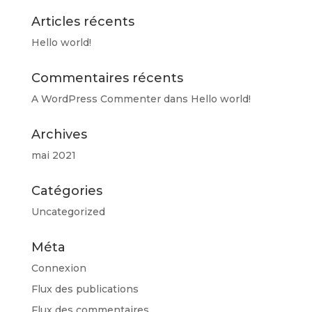
options
peuvent
Articles récents
être
Hello world!
choisies
sur
Commentaires récents
la
page
A WordPress Commenter
dans
Hello world!
du
produit
Archives
mai 2021
Catégories
Uncategorized
Méta
Connexion
Flux des publications
Flux des commentaires