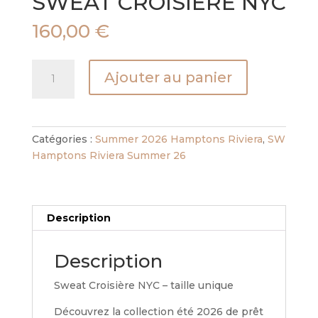
SWEAT CROISIÈRE NYC
160,00
€
quantité
Ajouter au panier
de
SWEAT
CROISIÈRE
NYC
Catégories :
Summer 2026 Hamptons Riviera
,
SW
Hamptons Riviera Summer 26
Description
Description
Sweat Croisière NYC – taille unique
Découvrez la collection été 2026 de prêt