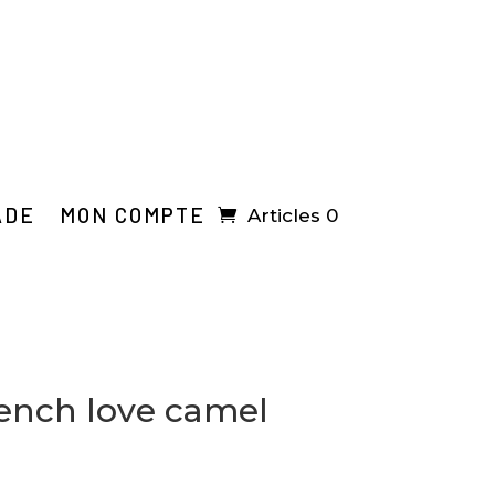
ADE
MON COMPTE
Articles 0
rench love camel