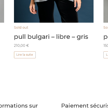
Sold out
So
pull bulgari – libre – gris
p
210,00
€
15
Lire la suite
L
ormations sur
Paiement sécuri