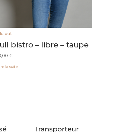
ld out
ull bistro – libre – taupe
0,00
€
ire la suite
sé
Transporteur