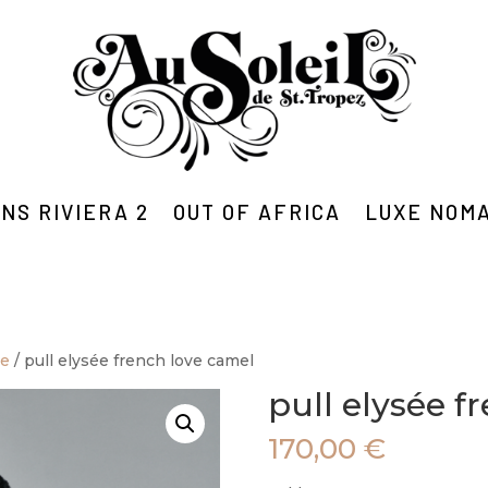
NS RIVIERA 2
OUT OF AFRICA
LUXE NOM
me
/ pull elysée french love camel
pull elysée f
170,00
€