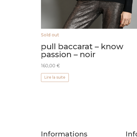
Sold out
pull baccarat – know
passion – noir
160,00
€
Lire la suite
Informations
Inf